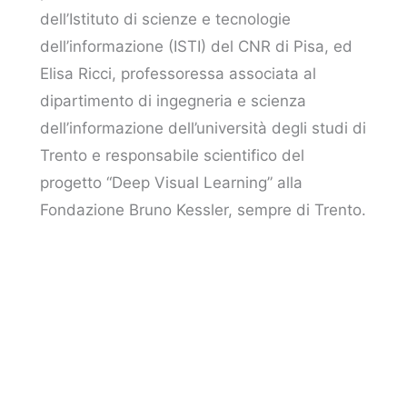
dell’Istituto di scienze e tecnologie
dell’informazione (ISTI) del CNR di Pisa, ed
Elisa Ricci, professoressa associata al
dipartimento di ingegneria e scienza
dell’informazione dell’università degli studi di
Trento e responsabile scientifico del
progetto “Deep Visual Learning” alla
Fondazione Bruno Kessler, sempre di Trento.
Nell’ultima puntata, uscita il 19 dicembre
e
intitolata “Ma siamo sicuri che funzioni?”,
Matteo Bordone ha parlato di approccio
multiagente e di intelligenza artificiale
resiliente con Nicola Gatti, professore
associato di informatica e ingegneria presso