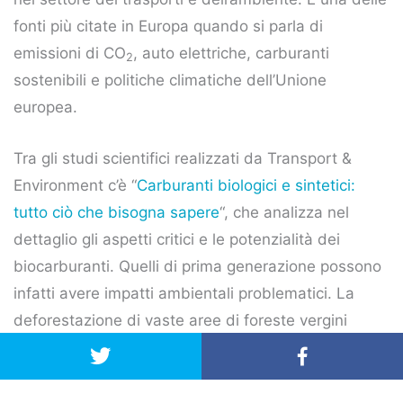
fonti più citate in Europa quando si parla di
emissioni di CO
, auto elettriche, carburanti
2
sostenibili e politiche climatiche dell’Unione
europea.
Tra gli studi scientifici realizzati da Transport &
Environment c’è “
Carburanti biologici e sintetici:
tutto ciò che bisogna sapere
“, che analizza nel
dettaglio gli aspetti critici e le potenzialità dei
biocarburanti. Quelli di prima generazione possono
infatti avere impatti ambientali problematici. La
deforestazione di vaste aree di foreste vergini
tropicali convertite alle monocolture ha messo a
rischio la sopravvivenza di molte specie e ha
contribuito a ridurre la capacità di assorbimento di