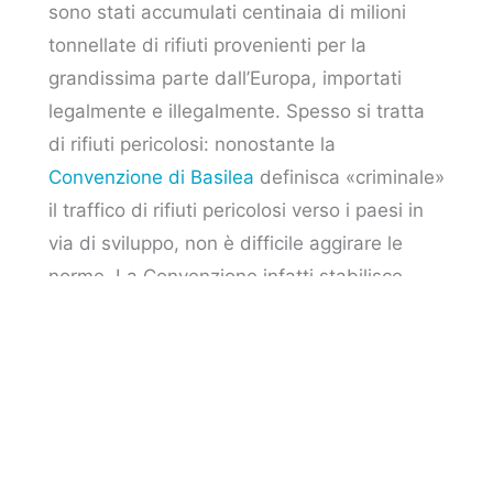
sono stati accumulati centinaia di milioni
tonnellate di rifiuti provenienti per la
grandissima parte dall’Europa, importati
legalmente e illegalmente. Spesso si tratta
di rifiuti pericolosi: nonostante la
Convenzione di Basilea
definisca «criminale»
il traffico di rifiuti pericolosi verso i paesi in
via di sviluppo, non è difficile aggirare le
norme. La Convenzione infatti stabilisce
un’eccezione per i rifiuti elettronici che
saranno riparati subito dopo l’arrivo. Basta
definire i rifiuti come «elettronica di seconda
mano» per eludere i controlli per far entrare i
container nel paese.