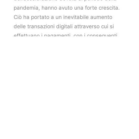
pandemia, hanno avuto una forte crescita.
Ciò ha portato a un inevitabile aumento
delle transazioni digitali attraverso cui si
effettuano i pagamenti, con i conseguenti
rischi di incappare in malfunzionamenti e
frodi.
Lo sviluppo di sistemi di AI contro le frodi è
uno dei servizi che offre
Fabrick
, azienda
italiana, attiva anche nel Regno Unito, in
Spagna e in Francia, che aiuta le imprese a
costruire ecosistemi finanziari innovativi.
Grazie alla finanza integrata, le imprese, le
istituzioni finanziarie e le fintech possono
integrare i servizi finanziari direttamente