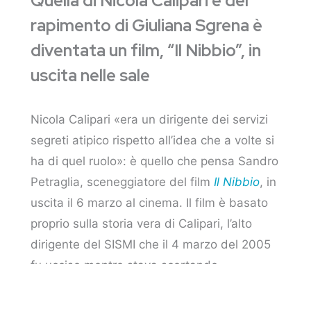
Quella di Nicola Calipari e del
rapimento di Giuliana Sgrena è
diventata un film, “Il Nibbio”, in
uscita nelle sale
Nicola Calipari «era un dirigente dei servizi
segreti atipico rispetto all’idea che a volte si
ha di quel ruolo»: è quello che pensa Sandro
Petraglia, sceneggiatore del film
Il
Nibbio
, in
uscita il 6 marzo al cinema. Il film è basato
proprio sulla storia vera di Calipari, l’alto
dirigente del SISMI che il 4 marzo del 2005
fu ucciso mentre stava scortando
all’aeroporto di Baghdad la giornalista del
Manifesto
Giuliana Sgrena, appena liberata