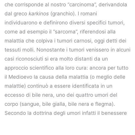
che corrisponde al nostro “carcinoma”, derivandola
dal greco
karkinos
(granchio). I romani
individuarono e definirono diversi specifici tumori,
come ad esempio il “sarcoma”, riferendosi alla
malattia che colpiva i tumori carnosi, oggi detti dei
tessuti molli. Nonostante i tumori venissero in alcuni
casi riconosciuti si era molto distanti da un
approccio scientifico alla loro cura: ancora per tutto
il Medioevo la causa della malattia (o meglio delle
malattie) continuò a essere identificata in un
eccesso di bile nera, uno dei quattro umori del
corpo (sangue, bile gialla, bile nera e flegma).
Secondo la dottrina degli umori infatti il benessere
degli esseri umani sarebbe dipeso dall’equilibrio di
questi fluidi.