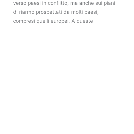
verso paesi in conflitto, ma anche sui piani
di riarmo prospettati da molti paesi,
compresi quelli europei. A queste
preoccupazioni più generali sulla
proliferazione degli armamenti si uniscono
però anche quelle legate allo sviluppo e
all’impiego di nuovi tipi di armi che utilizzano
le tecnologie più recenti, come ad esempio
quelle che sfruttano l’intelligenza artificiale.
Sono chiamati “sistemi di arma
autonomi” (in
inglese AWS,
Autonomous Weapon
Systems
) e la loro caratteristica principale,
nonché la differenza con le armi tradizionali,
è che identificano, selezionano e attaccano